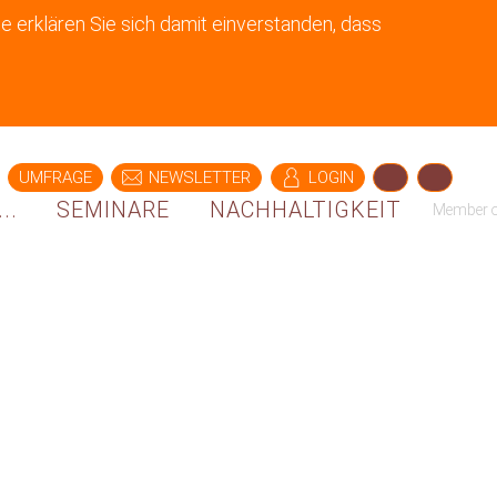
e erklären Sie sich damit einverstanden, dass
UMFRAGE
NEWSLETTER
LOGIN
..
SEMINARE
NACHHALTIGKEIT
Member 