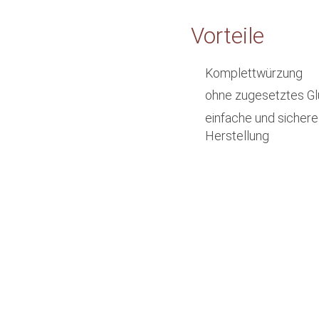
Vorteile
Komplettwürzung
ohne zugesetztes G
einfache und sichere
Herstellung
Sie haben Frag
Gerne beraten wir Sie persö
Mail schreiben