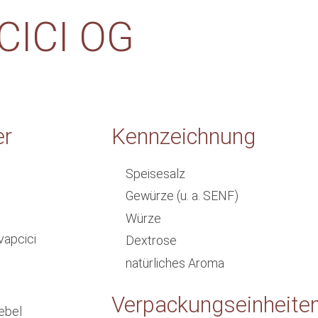
CICI OG
er
Kennzeichnung
Speisesalz
Gewürze (u. a. SENF)
Würze
vapcici
Dextrose
natürliches Aroma
Verpackungseinheite
ebel