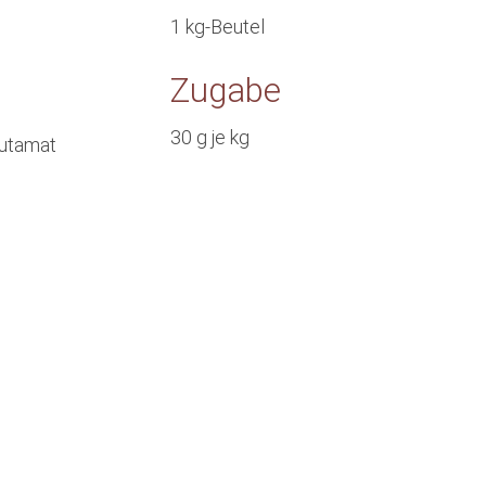
1 kg-Beutel
Zugabe
30 g je kg
lutamat
Interesse am
Produkt?
en?
Profitieren Sie von einer
nlich:
Mitgliedschaft bei HAGESÜD – mit
Rezepten zum Gewürz,