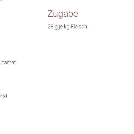
Zugabe
28 g je kg Fleisch
lutamat
ität
Interesse am