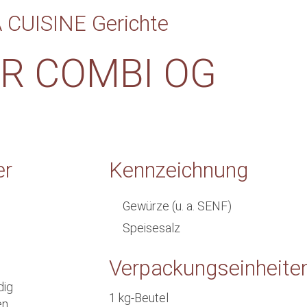
A CUISINE Gerichte
R COMBI OG
er
Kennzeichnung
Gewürze (u. a. SENF)
Speisesalz
Verpackungseinheite
dig
1 kg-Beutel
en