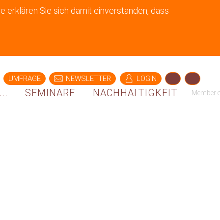
e erklären Sie sich damit einverstanden, dass
UMFRAGE
NEWSLETTER
LOGIN
..
SEMINARE
NACHHALTIGKEIT
Member 