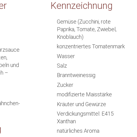
er
Kennzeichnung
Gemüse (Zucchini, rote
Paprika, Tomate, Zwiebel,
Knoblauch)
konzentriertes Tomatenmark
ürzsauce
Wasser
en,
ebeln und
Salz
ch –
Branntweinessig
.
Zucker
modifizierte Maisstärke
Hähnchen-
Kräuter und Gewürze
Verdickungsmittel: E415
Xanthan
g
natürliches Aroma