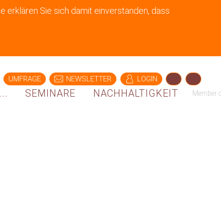
e erklären Sie sich damit einverstanden, dass
UMFRAGE
NEWSLETTER
LOGIN
..
SEMINARE
NACHHALTIGKEIT
Member 