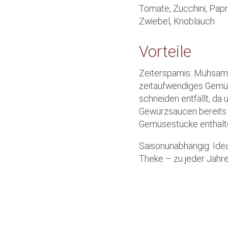
Tomate, Zucchini, Papr
Zwiebel, Knoblauch
Vorteile
Zeitersparnis: Mühsa
zeitaufwendiges Gemü
schneiden entfällt, da 
Gewürzsaucen bereits
Gemüsestücke enthalt
Saisonunabhängig: Ideal
Theke – zu jeder Jahre
Gewinnspanne erhöhen
Veredeln Sie Ihr Fleis
steigern Sie Ihre
Gewinnspanne.